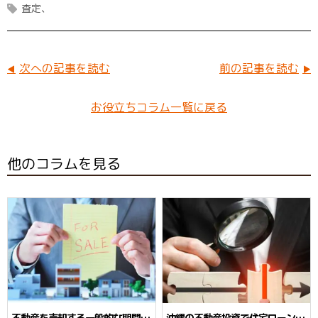
b
t
er
査定
o
er
e
o
st
k
次への記事を読む
前の記事を読む
お役立ちコラム一覧に戻る
他のコラムを見る
不動産を売却する一般的な期間☆
沖縄の不動産投資で住宅ローン？