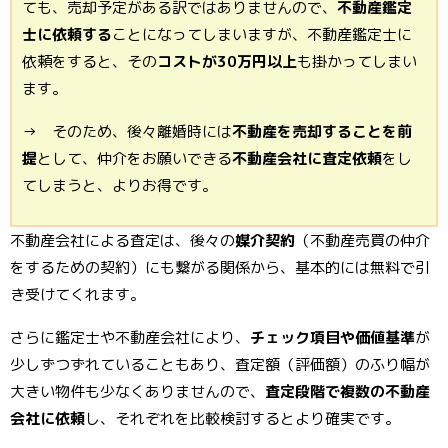
ても、売却予定がある訳ではありませんので、
不動産鑑定
士に依頼する
ことになってしまいますが、不動産鑑定士に
依頼をすると、その
コストが30万円以上
も掛かってしまい
ます。
→ そのため、後々離婚時には
不動産を売却することを前
提
として、仲介をお願いできる
不動産会社に査定依頼
をし
てしまうと、よりお得です。
不動産会社による査定は、後々の
媒介契約
（不動産売買の仲介
をするための契約）にも繋がる関係から、基本的には無料で引
き受けてくれます。
さらに鑑定士や不動産会社により、
チェック項目や価値基準
が
少しずつずれていることもあり、査定額（評価額）のふり幅が
大きい物件も少なくありませんので、
査定段階で複数の不動産
会社に依頼
し、それぞれを比較検討するとより確実です。