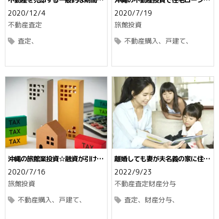
なかなか売れない理由
ウソが起こした体験談
2020/12/4
2020/7/19
不動産査定
旅館投資
査定
不動産購入
戸建て
沖縄の旅館業投資☆融資が引ける
離婚しても妻が夫名義の家に住む
ローンと特徴
には？住宅ローンの有無で違うポ
2020/7/16
2022/9/23
イント
旅館投資
不動産査定
財産分与
不動産購入
戸建て
査定
財産分与