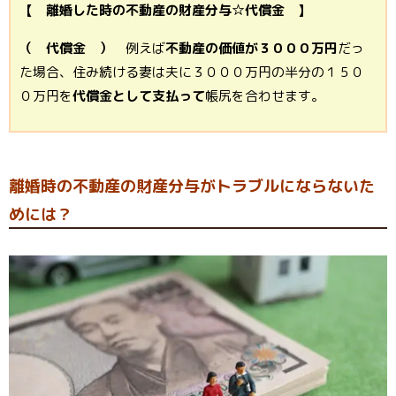
【 離婚した時の不動産の財産分与☆代償金 】
（ 代償金 ）
例えば
不動産の価値が３０００万円
だっ
た場合、住み続ける妻は夫に３０００万円の半分の１５０
０万円を
代償金として支払って
帳尻を合わせます。
離婚時の不動産の財産分与がトラブルにならないた
めには？