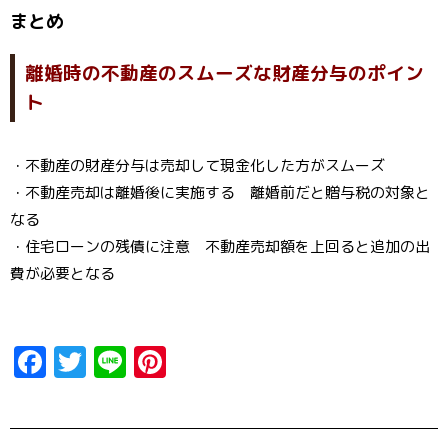
まとめ
離婚時の不動産のスムーズな財産分与のポイン
ト
・不動産の財産分与は売却して現金化した方がスムーズ
・不動産売却は離婚後に実施する 離婚前だと贈与税の対象と
なる
・住宅ローンの残債に注意 不動産売却額を上回ると追加の出
費が必要となる
F
T
Li
Pi
a
w
n
n
ce
it
e
t