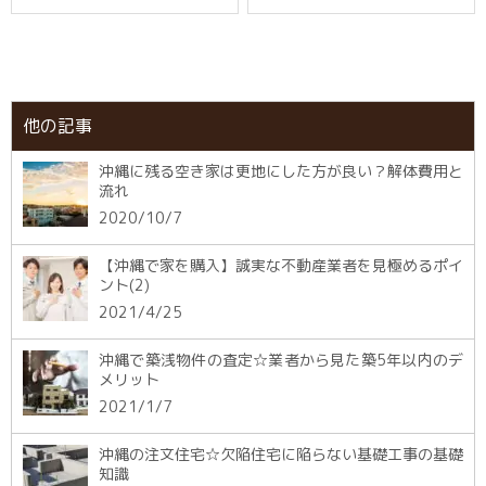
他の記事
沖縄に残る空き家は更地にした方が良い？解体費用と
流れ
2020/10/7
【沖縄で家を購入】誠実な不動産業者を見極めるポイ
ント(2)
2021/4/25
沖縄で築浅物件の査定☆業者から見た築5年以内のデ
メリット
2021/1/7
沖縄の注文住宅☆欠陥住宅に陥らない基礎工事の基礎
知識