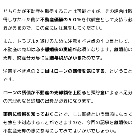
どちらかが不動産を取得することは可能ですが、その場合は取
得しなかった側に
不動産価値の５０％
を代償金として支払う必
要があるので、この点には注意をしてください。
また、トラブルを避けるために注意すべき点の１つ目として、
不動産の売却は
必ず離婚後の実施
が必須になります。離婚前の
売却、財産分分与には
贈与税がかかる
ためです。
注意すべき点の２つ目は
ローンの残債を気にする
、ということ
です。
ローンの残債が不動産の売却額を上回る
と預貯金による不足分
の穴埋めなど追加の出費が必要になります。
事前に情報を知っておく
ことで、もし離婚という事態になって
も焦らず対応することができますので、今回の記事を離婚後の
不動産売却の際に参考にしてみてはいかがでしょうか。