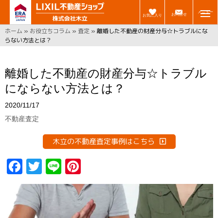
メニュー
お問合せ
お気に入り
ホーム
»
お役立ちコラム
»
査定
»
離婚した不動産の財産分与☆トラブルにな
らない方法とは？
離婚した不動産の財産分与☆トラブル
にならない方法とは？
2020/11/17
不動産査定
木立の不動産査定事例はこちら
F
T
Li
Pi
a
w
n
n
ce
it
e
t
b
t
er