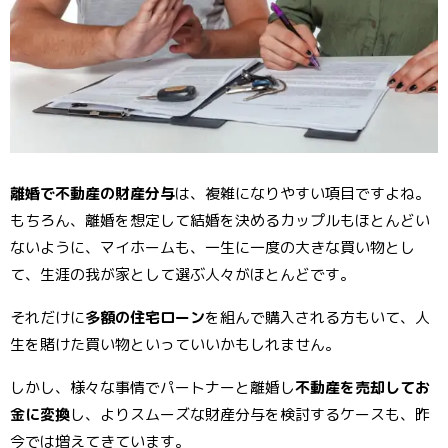
o
er
e
o
st
k
離婚で不動産の財産分与
は、複雑になりやすい項目ですよね。
もちろん、離婚を想定して結婚を決めるカップルもほとんどい
ないように、マイホームも、一生に一度の大きな買い物とし
て、生涯の我が家として選ぶ人々がほとんどです。
それだけに
多額の住宅ローン
を組んで購入される方もいて、人
生を賭けた買い物といっていいかもしれません。
しかし、様々な事情でパートナーと離婚し
不動産を売却してお
金に変換
し、よりスムーズな財産分与を検討するケースも、昨
今では増えてきています。