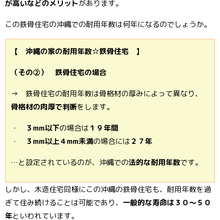
が高いなどのメリット
があります。
この鉄骨住宅の沖縄での耐用年数は何年になるのでしょうか。
【 沖縄の家の耐用年数☆鉄骨住宅 】
（その②） 鉄骨住宅の場合
→ 鉄骨住宅の耐用年数は骨格材の厚みによって異なり、
骨格材の肉厚で判断
をします。
・
３mm以下
の場合は
１９年間
・
３mm以上４mm未満
の場合には
２７年
…と設定されているのが、沖縄での
法的な耐用年数
です。
しかし、木造住宅同様にこの沖縄の鉄骨住宅も、耐用年数を過
ぎて住み続けることは可能であり、
一般的な寿命は３０～５０
年
といわれています。