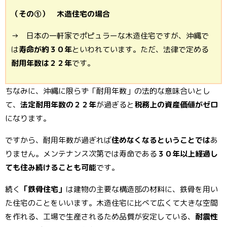
（その①） 木造住宅の場合
→ 日本の一軒家でポピュラーな木造住宅ですが、沖縄で
は
寿命が約３０年
といわれています。ただ、法律で定める
耐用年数は２２年
です。
ちなみに、沖縄に限らず「耐用年数」の法的な意味合いとし
て、
法定耐用年数の２２年
が過ぎると
税務上の資産価値がゼロ
になります。
ですから、耐用年数が過ぎれば
住めなくなるということでは
あ
りません。メンテナンス次第では寿命である
３０年以上経過し
ても住み続けることも可能
です。
続く
「鉄骨住宅」
は建物の主要な構造部の材料に、鉄骨を用い
た住宅のことをいいます。木造住宅に比べて広くて大きな空間
を作れる、工場で生産されるため品質が安定している、
耐震性