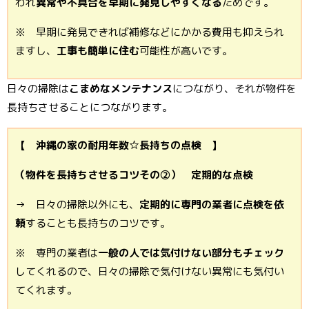
われ
異常や不具合を早期に発見しやすくなる
ためです。
※ 早期に発見できれば補修などにかかる費用も抑えられ
ますし、
工事も簡単に住む
可能性が高いです。
日々の掃除は
こまめなメンテナンス
につながり、それが物件を
長持ちさせることにつながります。
【 沖縄の家の耐用年数☆長持ちの点検 】
（物件を長持ちさせるコツその②） 定期的な点検
→ 日々の掃除以外にも、
定期的に専門の業者に点検を依
頼
することも長持ちのコツです。
※ 専門の業者は
一般の人では気付けない部分もチェック
してくれるので、日々の掃除で気付けない異常にも気付い
てくれます。