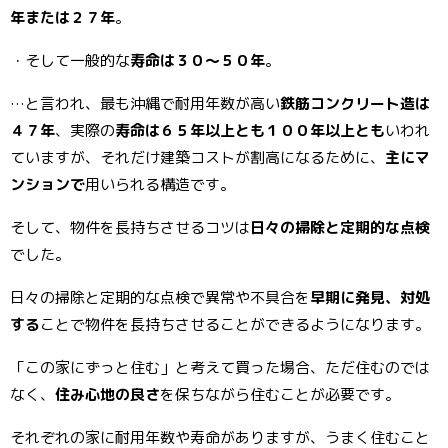
年または２７年
。
・そして一般的な
寿命は３０～５０年
。
…と言われ、最も沖縄で耐用年数が高い
鉄筋コンクリート造は
４７年
、実際の
寿命は６５年以上とも１００年以上とも
いわれ
ていますが、それだけ建築コストが割高になるために、
主にマ
ンションで
用いられる構造です。
そして、物件を長持ちさせるコツは
日々の掃除と定期的な点検
でした。
日々の掃除と定期的な点検で異常や不具合を
早期に発見、対処
する
ことで物件を長持ちさせることができるようになります。
「この家にずっと住む」と考えて買った場合、ただ住むのでは
なく、
住み心地の良さ
を保ちながら住むことが必要です。
それぞれの家に耐用年数や寿命がありますが、うまく住むこと