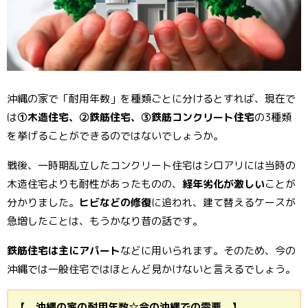
沖縄の家で「耐用年数」を種類ごとに分けるとすれば、現在で
は
①木造住宅、②鉄筋住宅、③鉄筋コンクリート住宅
の3種類
を挙げることができるのではないでしょうか。
戦後、一時期乱立したコンクリート住宅はシロアリには当時の
木造住宅よりも耐性があったものの、
経年劣化が激しい
ことが
分かりました。
ヒビなどの修復
に追われ、建て替えるケースが
急増したことは、もうかなり昔の話です。
鉄筋住宅は主にアパート
などに用いられます。そのため、今の
沖縄では一般住宅ではほとんど見かけないと言えるでしょう。
【 沖縄の家の耐用年数☆今の沖縄での需要 】