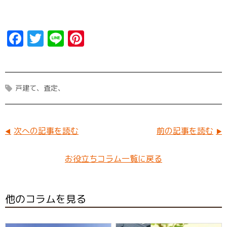
F
T
Li
Pi
a
w
n
n
ce
it
e
t
b
t
er
戸建て
査定
o
er
e
o
st
k
次への記事を読む
前の記事を読む
お役立ちコラム一覧に戻る
他のコラムを見る