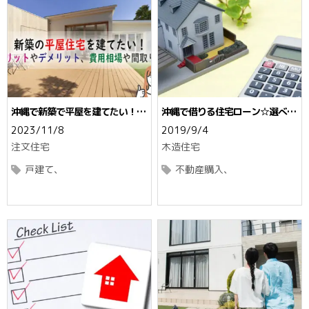
沖縄で新築で平屋を建てたい！メ
沖縄で借りる住宅ローン☆選べる
リットデメリット、費用相場や間
5つの方法と特徴
2023/11/8
2019/9/4
取り例
注文住宅
木造住宅
戸建て
不動産購入