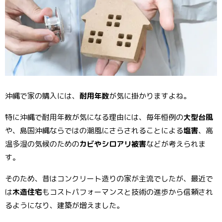
o
er
e
o
st
k
沖縄で家の購入には、
耐用年数
が気に掛かりますよね。
特に沖縄で耐用年数が気になる理由には、毎年恒例の
大型台風
や、島国沖縄ならではの潮風にさらされることによる
塩害
、高
温多湿の気候のための
カビやシロアリ被害
などが考えられま
す。
そのため、昔はコンクリート造りの家が主流でしたが、最近で
は
木造住宅
もコストパフォーマンスと技術の進歩から信頼され
るようになり、建築が増えました。