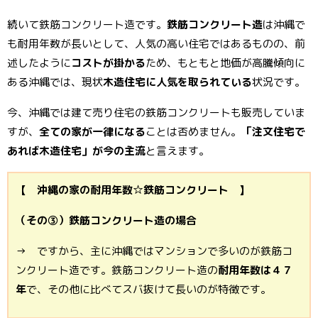
続いて鉄筋コンクリート造です。
鉄筋コンクリート造
は沖縄で
も耐用年数が長いとして、人気の高い住宅ではあるものの、前
述したように
コストが掛かる
ため、もともと地価が高騰傾向に
ある沖縄では、現状
木造住宅に人気を取られている
状況です。
今、沖縄では建て売り住宅の鉄筋コンクリートも販売していま
すが、
全ての家が一律になる
ことは否めません。
「注文住宅で
あれば木造住宅」が今の主流
と言えます。
【 沖縄の家の耐用年数☆鉄筋コンクリート 】
（その③）鉄筋コンクリート造の場合
→ ですから、主に沖縄ではマンションで多いのが鉄筋コ
ンクリート造です。鉄筋コンクリート造の
耐用年数は４７
年
で、その他に比べてスバ抜けて長いのが特徴です。