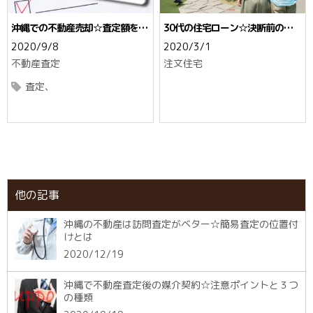
沖縄での不動産売却☆査定額を上
30代の住宅ローン☆決断前のチ
げる5つのポイント
ェック、5つのポイント
2020/9/8
2020/3/1
不動産査定
注文住宅
査定
他の記事
沖縄の不動産は訪問査定がベター☆簡易査定の位置付
けとは
2020/12/19
沖縄で不動産査定後の媒介契約☆注意ポイントと３つ
の種類