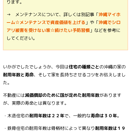
ります。
→ メンテナンスについて、詳しくは別記事「
沖縄マイホ
ーム☆メンテナンスで資産価値を上げる
」や「
沖縄でシロ
アリ被害を受けない家☆続けたい予防習慣
」などを参考に
してください。
いかがでしたでしょうか、今回は
住宅の種類ごと
の沖縄の家の
耐用年数と寿命
、そして家を長持ちさせるコツをお伝えしまし
た。
不動産には
減価償却のために国が定めた耐用年数
があります
が、実際の寿命とは異なります。
・木造住宅の
耐用年数は２２年
で、一般的な
寿命は３０年
。
・鉄骨住宅の耐用年数は骨格材によって異なり
耐用年数は１９