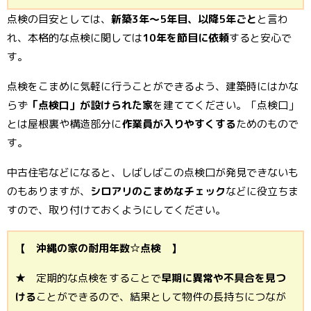
点検の目安としては、
新築3年～5年目、以降5年ごと
と言わ
れ、本格的な点検に関しては
10年を節目に依頼
すると安心で
す。
点検をこまめに気軽に行うことができるよう、建築時にはかな
らず
「点検口」が設けられた家
を建ててください。「点検口」
とは屋根裏や構造部分に
作業員が入りやすくする
ためのもので
す。
中古住宅などになると、しばしばこの点検口が発見できないも
のもありますが、
シロアリのこまめなチェック
などに役立ちま
すので、取り付けておくようにしてください。
【 沖縄の家の耐用年数☆点検 】
★ 定期的な点検をすることで
早期に異常や不具合を見つ
ける
ことができるので、結果として物件の長持ちにつなが