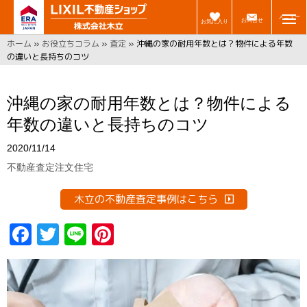
メニュー
お問合せ
お気に入り
ホーム
»
お役立ちコラム
»
査定
»
沖縄の家の耐用年数とは？物件による年数
の違いと長持ちのコツ
沖縄の家の耐用年数とは？物件による
年数の違いと長持ちのコツ
2020/11/14
不動産査定
注文住宅
木立の不動産査定事例はこちら
F
T
Li
Pi
a
w
n
n
ce
it
e
t
b
t
er