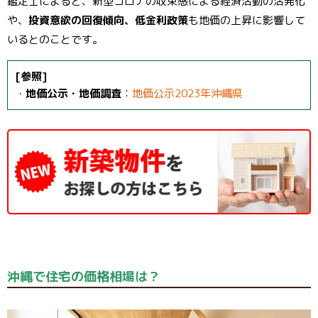
鑑定士によると、新型コロナの収束感による経済活動の活発化
や、
投資意欲の回復傾向、低金利政策
も地価の上昇に影響して
いるとのことです。
[参照]
・
地価公示・地価調査
：
地価公示2023年沖縄県
沖縄で住宅の価格相場は？