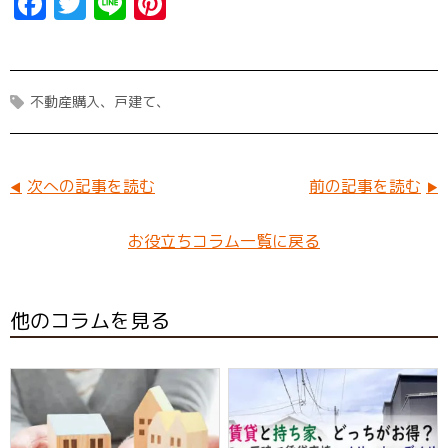
F
T
Li
Pi
a
w
n
n
ce
it
e
t
b
t
er
不動産購入
戸建て
o
er
e
o
st
k
次への記事を読む
前の記事を読む
お役立ちコラム一覧に戻る
他のコラムを見る