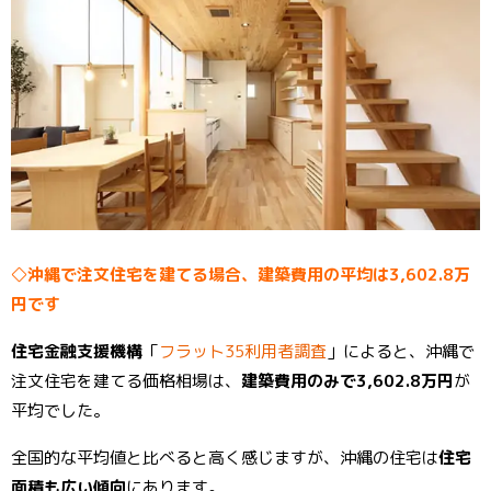
◇沖縄で注文住宅を建てる場合、建築費用の平均は3,602.8万
円です
住宅金融支援機構
「
フラット35利用者調査
」によると、沖縄で
注文住宅を建てる価格相場は、
建築費用のみで3,602.8万円
が
平均でした。
全国的な平均値と比べると高く感じますが、沖縄の住宅は
住宅
面積も広い傾向
にあります。