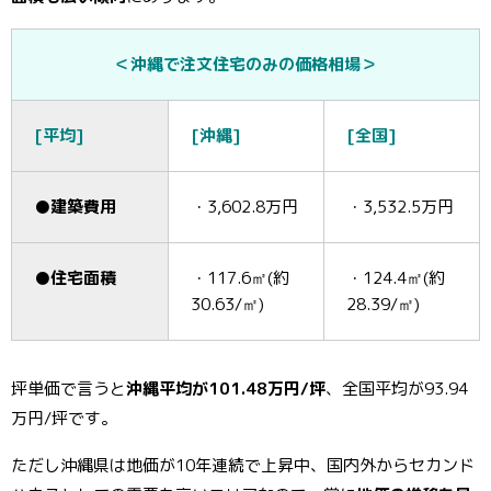
＜沖縄で注文住宅のみの価格相場＞
[平均]
[沖縄]
[全国]
●建築費用
・3,602.8万円
・3,532.5万円
●住宅面積
・117.6㎡(約
・124.4㎡(約
30.63/㎡)
28.39/㎡)
坪単価で言うと
沖縄平均が101.48万円/坪
、全国平均が93.94
万円/坪です。
ただし沖縄県は地価が10年連続で上昇中、国内外からセカンド