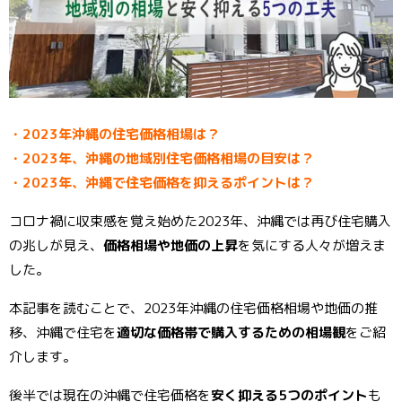
o
st
k
・2023年沖縄の住宅価格相場は？
・2023年、沖縄の地域別住宅価格相場の目安は？
・2023年、沖縄で住宅価格を抑えるポイントは？
コロナ禍に収束感を覚え始めた2023年、沖縄では再び住宅購入
の兆しが見え、
価格相場や地価の上昇
を気にする人々が増えま
した。
本記事を読むことで、2023年沖縄の住宅価格相場や地価の推
移、沖縄で住宅を
適切な価格帯で購入するための相場観
をご紹
介します。
後半では現在の沖縄で住宅価格を
安く抑える5つのポイント
も