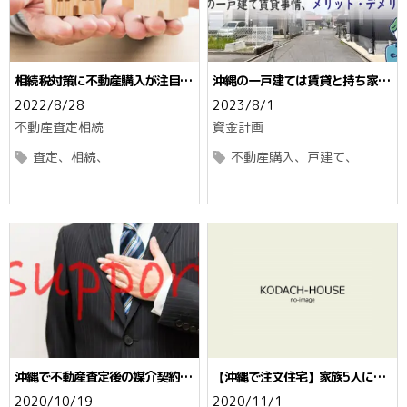
相続税対策に不動産購入が注目さ
沖縄の一戸建ては賃貸と持ち家ど
れるのはなぜ？納得できる3つの
ちらがお得？メリットデメリット
2022/8/28
2023/8/1
理由
を比較
不動産査定
相続
資金計画
査定
相続
不動産購入
戸建て
沖縄で不動産査定後の媒介契約☆
【沖縄で注文住宅】家族5人に適
注意ポイントと３つの種類
した広さは☆50平米は狭い？
2020/10/19
2020/11/1