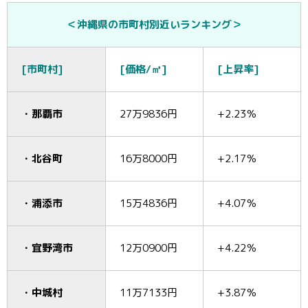
＜沖縄県の市町村別近いランキング＞
[市町村]
[価格/㎡]
[上昇率]
・那覇市
27万9836円
+2.23％
・北谷町
16万8000円
+2.17％
・浦添市
15万4836円
+4.07％
・宜野湾市
12万0900円
+4.22％
・中城村
11万7133円
+3.87％