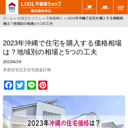
メニュー
お問合せ
お気に入り
ホーム
»
お役立ちコラム
»
不動産購入
»
2023年沖縄で住宅を購入する価格相
場は？地域別の相場と5つの工夫
2023年沖縄で住宅を購入する価格相場
は？地域別の相場と5つの工夫
2023/6/29
木造住宅
注文住宅
資金計画
F
T
Li
Pi
a
w
n
n
ce
it
e
t
b
t
er
o
er
e