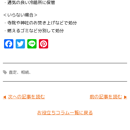
・通気の良い冷暗所に保管
＜いらない場合＞
・寺院や神社のお焚き上げなどで処分
・燃えるゴミなど分別して処分
F
T
Li
Pi
a
w
n
n
ce
it
e
t
b
t
er
査定
相続
o
er
e
o
st
k
次への記事を読む
前の記事を読む
お役立ちコラム一覧に戻る