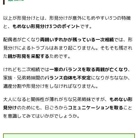
以上が形見分けとは、形見分けが意外にもめやすい3つの特徴
と、
もめない形見分け3つのポイント
です。
配偶者が亡くなり
両親いずれかが残っている一次相続
では、形
見分けによるトラブルはあまり起こりません。そもそも残され
た
親が形見を采配する
ためです。
けれども二次相続では
一家のバランスを取る両親が亡くなり
、
家族・兄弟姉妹間の
バランス自体も不安定
になりがちななか、
遺産分割や形見分けをしなければなりません。
大人になると関係性が薄れがちな兄弟姉妹ですが、
もめない形
見分け
のためにも、日ごろから
コミュニケーションを取る
こと
を意識してみてはいかがでしょうか。