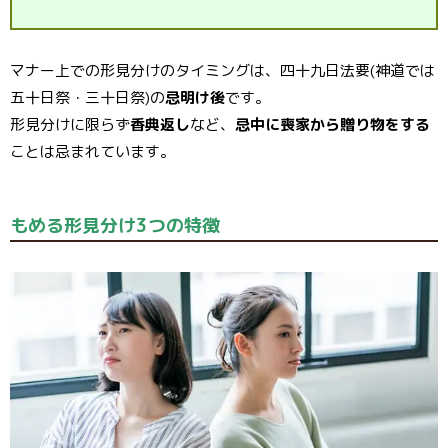
マナー上での形見分けのタイミングは、四十九日法要(神道では
五十日祭・三十日祭)の
忌明け後
です。
形見分けに限らず
香典返し
など、
忌中に喪家から贈り物をする
ことは忌まれています。
もめる形見分け3つの特徴