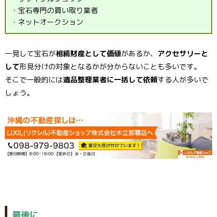
・宝石専門の買い取り業者
・ネットオークション
一見して宝石が
相続財産として価値
があるか、
アクセサリーと
して
形見分けの対象となるかが分からないことも多いです。
そこで一般的には
遺品整理業者に一括して依頼
する人が多いで
しょう。
最後に