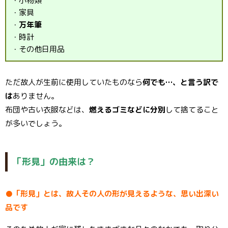
・小物類
・家具
・
万年筆
・時計
・その他日用品
ただ故人が生前に使用していたものなら
何でも…、と言う訳で
は
ありません。
布団や古い衣服などは、
燃えるゴミなどに分別
して捨てること
が多いでしょう。
「形見」の由来は？
●「形見」とは、故人その人の形が見えるような、思い出深い
品です