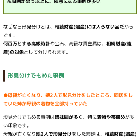
※周囲が思う以上に、険悪になる事例が多い
なぜなら形見分けとは、
相続財産(遺産)には入らない品
だから
です。
何百万とする高級時計
や宝石、高級な貴金属は、
相続財産(遺
産)の対象
として分けられます。
形見分けでもめた事例
●母親が亡くなり、娘2人で形見分けをしたところ、同居をし
ていた姉が母親の着物を全部持っていた
形見分けでもめる事例は
姉妹間が多く
、特に
着物や帯締め
が多
い印象です。
母親が亡くなり
娘2人で形見分け
をした姉妹は、
相続財産(遺産)