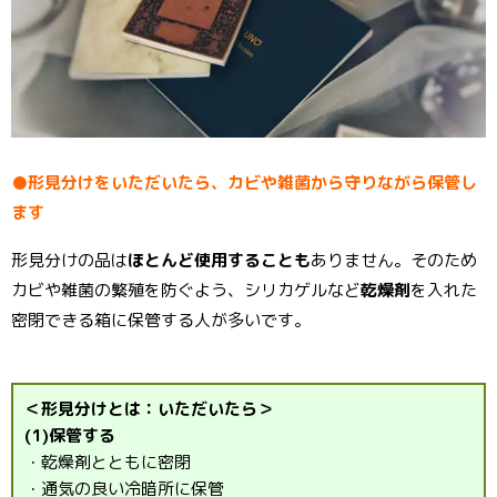
●形見分けをいただいたら、カビや雑菌から守りながら保管し
ます
形見分けの品は
ほとんど使用することも
ありません。そのため
カビや雑菌の繁殖を防ぐよう、シリカゲルなど
乾燥剤
を入れた
密閉できる箱に保管する人が多いです。
＜形見分けとは：いただいたら＞
(1)保管する
・乾燥剤とともに密閉
・通気の良い冷暗所に保管