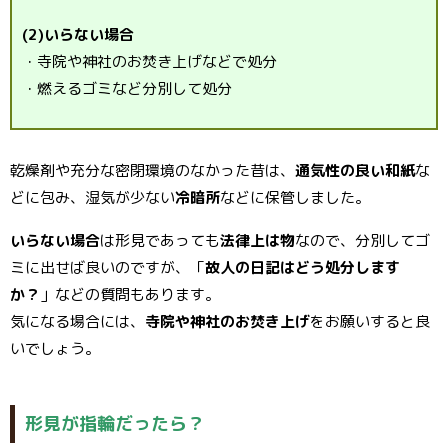
(2)いらない場合
・寺院や神社のお焚き上げなどで処分
・燃えるゴミなど分別して処分
乾燥剤や充分な密閉環境のなかった昔は、
通気性の良い和紙
な
どに包み、湿気が少ない
冷暗所
などに保管しました。
いらない場合
は形見であっても
法律上は物
なので、分別してゴ
ミに出せば良いのですが、「
故人の日記はどう処分します
か？
」などの質問もあります。
気になる場合には、
寺院や神社のお焚き上げ
をお願いすると良
いでしょう。
形見が指輪だったら？