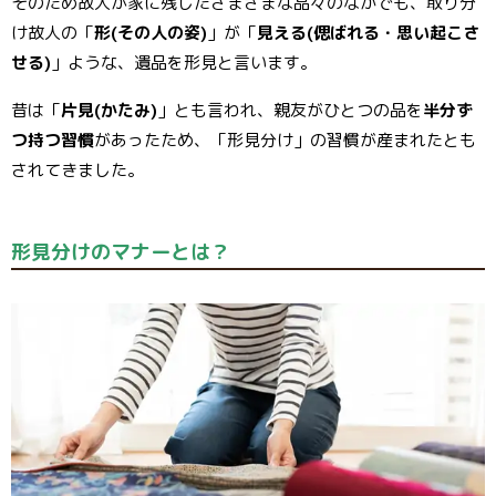
そのため故人が家に残したさまざまな品々のなかでも、取り分
け故人の「
形(その人の姿)
」が「
見える(偲ばれる・思い起こさ
せる)
」ような、遺品を形見と言います。
昔は「
片見(かたみ)
」とも言われ、親友がひとつの品を
半分ず
つ持つ習慣
があったため、「形見分け」の習慣が産まれたとも
されてきました。
形見分けのマナーとは？