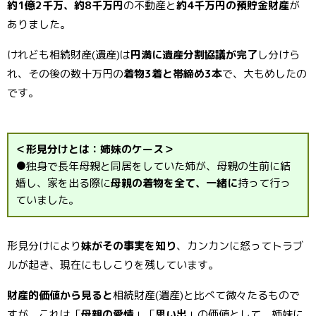
約1億2千万、約8千万円
の不動産と
約4千万円の預貯金財産
が
ありました。
けれども相続財産(遺産)は
円満に遺産分割協議が完了
し分けら
れ、その後の数十万円の
着物3着と帯締め3本
で、大もめしたの
です。
＜形見分けとは：姉妹のケース＞
●独身で長年母親と同居をしていた姉が、母親の生前に結
婚し、家を出る際に
母親の着物を全て、一緒に
持って行っ
ていました。
形見分けにより
妹がその事実を知り
、カンカンに怒ってトラブ
ルが起き、現在にもしこりを残しています。
財産的価値から見ると
相続財産(遺産)と比べて微々たるもので
すが、これは「
母親の愛情
」「
思い出
」の価値として、姉妹に