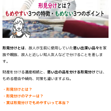
o
er
e
o
st
k
形見分けとは
、故人が生前に使用していた
思い出深い品々
を家
族や親族、故人と近しい知人友人などで分けることを差しま
す。
財産を分ける遺産相続と、
思い出の品を分ける形見分け
では、
もめる理由や傾向、対策も違いますよね。
・形見分けとは？
・形見分けのマナーは？
・実は形見分けでもめやすいって本当？