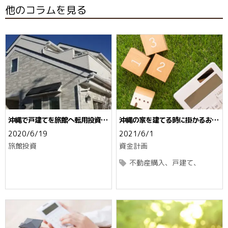
他のコラムを見る
沖縄で戸建てを旅館へ転用投資☆
沖縄の家を建てる時に掛かるお金
許可に不可避な建築基準法
☆予算オーバーにしないポイント
2020/6/19
2021/6/1
旅館投資
資金計画
不動産購入
戸建て