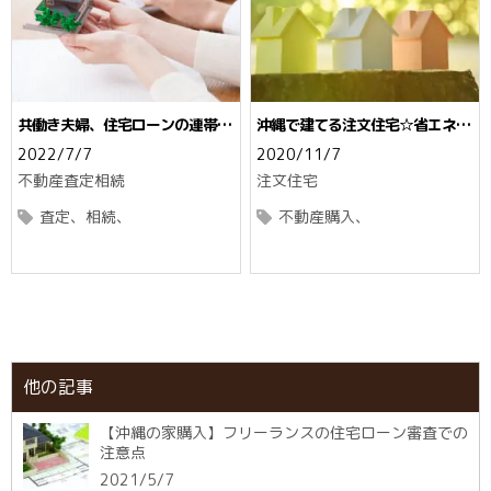
共働き夫婦、住宅ローンの連帯債
沖縄で建てる注文住宅☆省エネ・
務☆離婚や配偶者の死亡でどうな
エコ住宅を建てるポイント
2022/7/7
2020/11/7
る？
不動産査定
相続
注文住宅
査定
相続
不動産購入
他の記事
【沖縄の家購入】フリーランスの住宅ローン審査での
注意点
2021/5/7