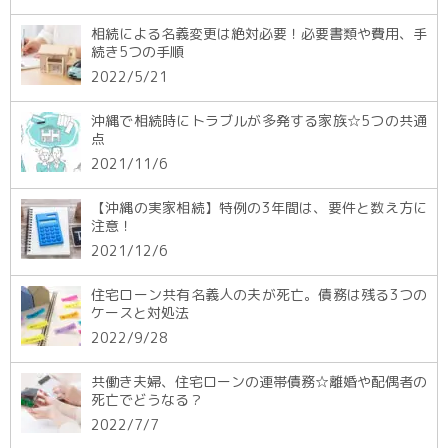
相続による名義変更は絶対必要！必要書類や費用、手
続き5つの手順
2022/5/21
沖縄で相続時にトラブルが多発する家族☆5つの共通
点
2021/11/6
【沖縄の実家相続】特例の3年間は、要件と数え方に
注意！
2021/12/6
住宅ローン共有名義人の夫が死亡。債務は残る3つの
ケースと対処法
2022/9/28
共働き夫婦、住宅ローンの連帯債務☆離婚や配偶者の
死亡でどうなる？
2022/7/7