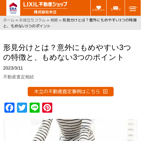
メニュー
お問合せ
お気に入り
ホーム
»
お役立ちコラム
»
相続
»
形見分けとは？意外にもめやすい3つの特徴
と、もめない3つのポイント
形見分けとは？意外にもめやすい3つ
の特徴と、もめない3つのポイント
2023/3/11
不動産査定
相続
木立の不動産査定事例はこちら
F
T
Li
Pi
a
w
n
n
ce
it
e
t
b
t
er