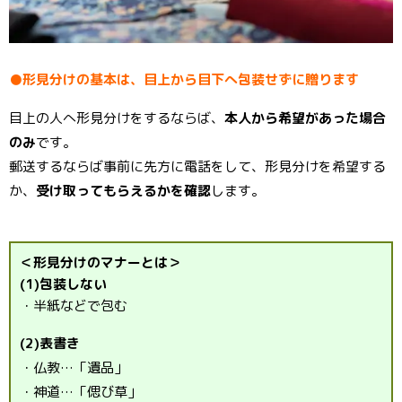
●形見分けの基本は、目上から目下へ包装せずに贈ります
目上の人へ形見分けをするならば、
本人から希望があった場合
のみ
です。
郵送するならば事前に先方に電話をして、形見分けを希望する
か、
受け取ってもらえるかを確認
します。
＜形見分けのマナーとは＞
(1)包装しない
・半紙などで包む
(2)表書き
・仏教…「遺品」
・神道…「偲び草」