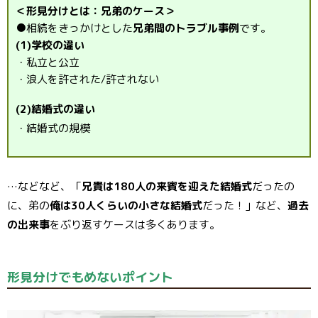
＜形見分けとは：兄弟のケース＞
●相続をきっかけとした
兄弟間のトラブル事例
です。
(1)学校の違い
・私立と公立
・浪人を許された/許されない
(2)結婚式の違い
・結婚式の規模
…などなど、「
兄貴は180人の来賓を迎えた結婚式
だったの
に、弟の
俺は30人くらいの小さな結婚式
だった！」など、
過去
の出来事
をぶり返すケースは多くあります。
形見分けでもめないポイント