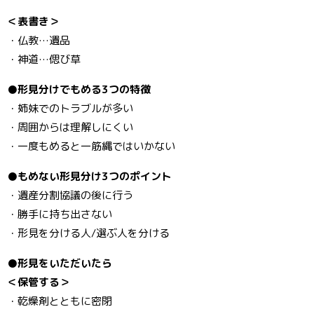
＜表書き＞
・仏教…遺品
・神道…偲び草
●形見分けでもめる3つの特徴
・姉妹でのトラブルが多い
・周囲からは理解しにくい
・一度もめると一筋縄ではいかない
●もめない形見分け3つのポイント
・遺産分割協議の後に行う
・勝手に持ち出さない
・形見を分ける人/選ぶ人を分ける
●形見をいただいたら
＜保管する＞
・乾燥剤とともに密閉