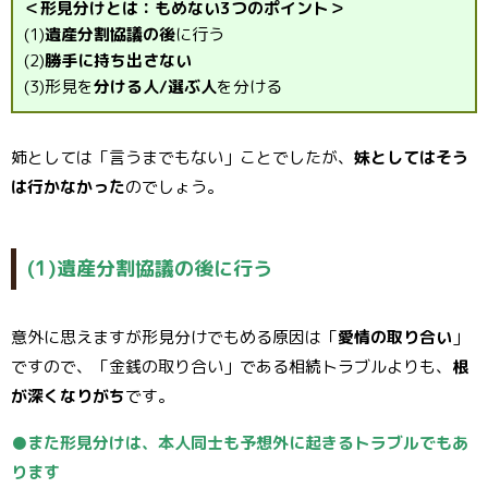
＜形見分けとは：もめない3つのポイント＞
(1)
遺産分割協議の後
に行う
(2)
勝手に持ち出さない
(3)形見を
分ける人/選ぶ人
を分ける
姉としては「言うまでもない」ことでしたが、
妹としてはそう
は行かなかった
のでしょう。
(1)遺産分割協議の後に行う
意外に思えますが形見分けでもめる原因は「
愛情の取り合い
」
ですので、「金銭の取り合い」である相続トラブルよりも、
根
が深くなりがち
です。
●また形見分けは、本人同士も予想外に起きるトラブルでもあ
ります