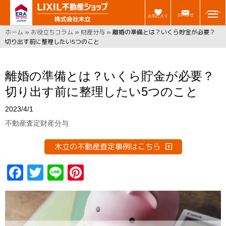
メニュー
お問合せ
お気に入り
ホーム
»
お役立ちコラム
»
財産分与
»
離婚の準備とは？いくら貯金が必要？
切り出す前に整理したい5つのこと
離婚の準備とは？いくら貯金が必要？
切り出す前に整理したい5つのこと
2023/4/1
不動産査定
財産分与
木立の不動産査定事例はこちら
F
T
Li
Pi
a
w
n
n
ce
it
e
t
b
t
er