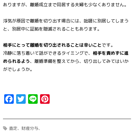
ありますが、離婚成立まで同居する夫婦も少なくありません。
浮気が原因で離婚を切り出す場合には、咄嗟に別居してしまう
と、別居中に証拠を隠滅されることもあります。
相手にとって離婚を切り出されることは辛いこと
です。
冷静に落ち着いて話ができるタイミングで、
相手を責めずに進
められるよう
、離婚準備を整えてから、切り出してみてはいか
がでしょうか。
F
T
Li
Pi
a
w
n
n
ce
it
e
t
b
t
er
査定
財産分与