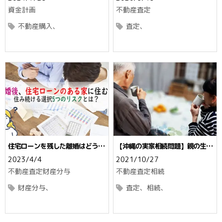
ト
資金計画
不動産査定
不動産購入
査定
住宅ローンを残した離婚はどうな
【沖縄の実家相続問題】親の生前
る？住み続ける選択5つのリスク
から心掛けたい対策とは
2023/4/4
2021/10/27
とは？
不動産査定
財産分与
不動産査定
相続
財産分与
査定
相続