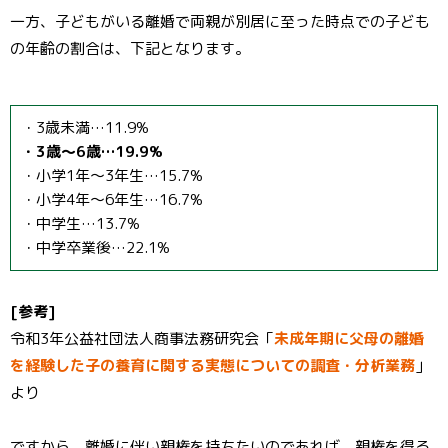
一方、子どもがいる離婚で両親が別居に至った時点での子ども
の年齢の割合は、下記となります。
・3歳未満…11.9%
・3歳～6歳…19.9%
・小学1年～3年生…15.7%
・小学4年～6年生…16.7%
・中学生…13.7%
・中学卒業後…22.1%
[参考]
令和3年公益社団法人商事法務研究会「
未成年期に父母の離婚
を経験した子の養育に関する実態についての調査・分析業務
」
より
ですから、離婚に伴い親権を持ちたいのであれば、親権を得る