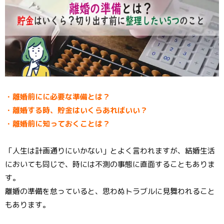
o
er
e
o
st
k
・離婚前にに必要な準備とは？
・離婚する時、貯金はいくらあればいい？
・離婚前に知っておくことは？
「人生は計画通りにいかない」とよく言われますが、結婚生活
においても同じで、時には不測の事態に直面することもありま
す。
離婚の準備を怠っていると、思わぬトラブルに見舞われること
もあります。