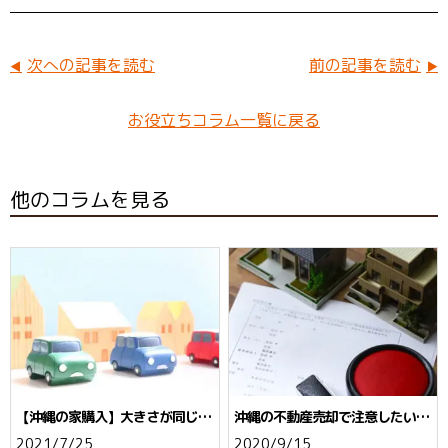
o
er
e
o
st
k
次への記事を読む
前の記事を読む
お役立ちコラム一覧に戻る
他のコラムを見る
【沖縄の家購入】大きさが同じな
沖縄の不動産売却で注意したい契
のに坪単価が違うのはなぜ？
約不適合責任☆民法改正のポイン
2021/7/25
2020/9/15