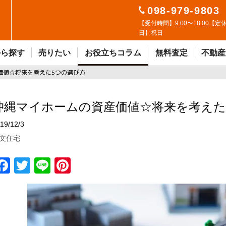
098-979-9803
【受付時間】9:00〜18:00【定
日】祝日
から探す
売りたい
お役立ちコラム
無料査定
不動産
価値☆将来を考えた5つの選び方
沖縄マイホームの資産価値☆将来を考えた
19/12/3
文住宅
F
T
Li
Pi
a
w
n
n
ce
it
e
t
b
t
er