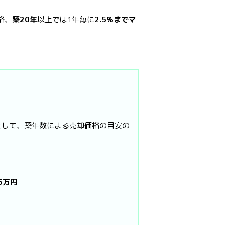
格、
築20年
以上では1年毎に
2.5%までマ
として、築年数による売却価格の目安の
.5万円