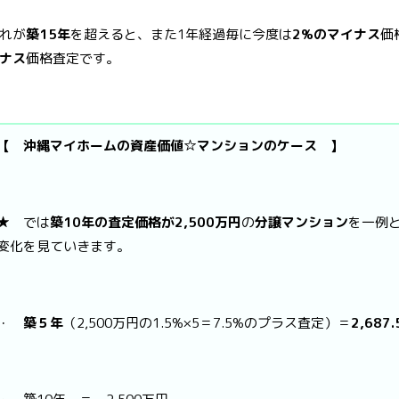
れが
築15年
を超えると、また1年経過毎に今度は
2%のマイナス
価
ナス
価格査定です。
【 沖縄マイホームの資産価値☆マンションのケース 】
★ では
築10年の査定価格が2,500万円
の
分譲マンション
を一例
変化を見ていきます。
・
築５年
（2,500万円の1.5%×5＝7.5%のプラス査定）＝
2,687