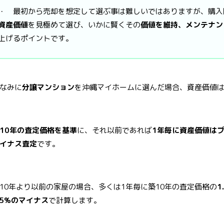
・ 最初から売却を想定して選ぶ事は難しいではありますが、購入
資産価値
を見極めて選び、いかに賢くその
価値を維持、メンテナン
上げるポイントです。
なみに
分譲マンション
を沖縄マイホームに選んだ場合、資産価値
10年の査定価格を基準
に、それ以前であれば
1年毎に資産価値は
イナス査定
です。
10年より以前の家屋の場合、多くは1年毎に築10年の査定価格の
1
.5%のマイナス
で計算します。