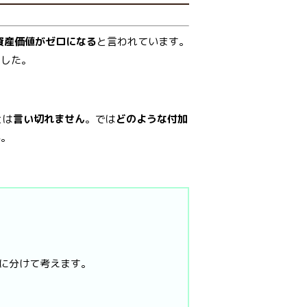
資産価値がゼロになる
と言われています。
ました。
とは
言い切れません
。では
どのような付加
か。
に分けて考えます。