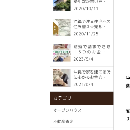
築年数が古い戸建て
を売却するポイント
2020/10/11
沖縄で注文住宅への
住み替え☆売却や購
入に掛かる税金
2020/11/25
離婚で請求できる
「5つのお金」と
は？慰謝料はどんな
2023/5/4
時に請求できる？
沖縄で家を建てる時
に掛かるお金☆「別
沖
途工事費」とは？
2021/6/4
識
カテゴリ
オープンハウス
確
は
不動産査定