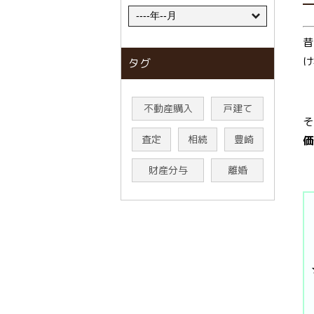
昔
け
タグ
不動産購入
戸建て
そ
査定
相続
豊崎
価
財産分与
離婚