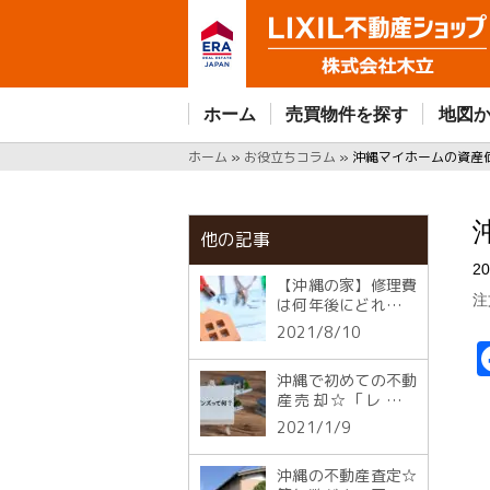
ホーム
売買物件を探す
地図
ホーム
»
お役立ちコラム
»
沖縄マイホームの資産
他の記事
20
【沖縄の家】修理費
注
は何年後にどれくら
い掛かる？(建築編)
2021/8/10
沖縄で初めての不動
産売却☆「レイン
ズ」って何？
2021/1/9
沖縄の不動産査定☆