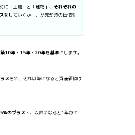
時に「土地」と「建物」、
それぞれの
ス
をしていくか…、が売却時の価値を
は
築10年・15年・20年を基準
にします。
プラス
され、それ以降になると資産価値は
.5%のプラス
…、以降になると1年毎に