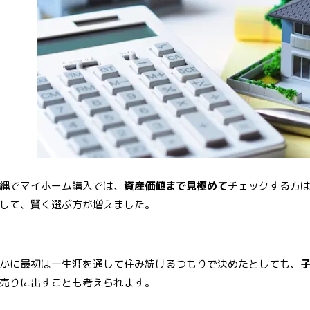
o
er
e
o
st
k
縄でマイホーム購入では、
資産価値まで見極めて
チェックする方
して、賢く選ぶ方が増えました。
かに最初は一生涯を通して住み続けるつもりで決めたとしても、
売りに出すことも考えられます。