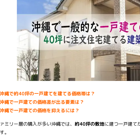
b
t
er
o
er
e
o
st
k
沖縄で約40坪の一戸建てを建てる価格帯は？
沖縄で一戸建ての価格差が出る要素は？
沖縄で一戸建ての価格を抑えるには？
ァミリー層の購入が多い沖縄では、
約40坪の敷地
に建つ一戸建て
す。