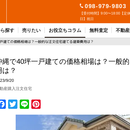
098-979-9803
【受付時間】9:00〜18:00【定
日】祝日
から探す
売りたい
お役立ちコラム
無料査定
不動産
一戸建ての価格相場は？一般的な注文住宅建てる建築費用は？
沖縄で40坪一戸建ての価格相場は？一般
用は？
23/9/20
動産購入
注文住宅
F
T
Li
Pi
a
w
n
n
ce
it
e
t