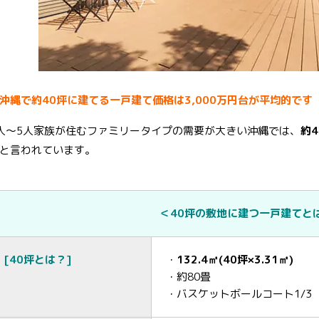
沖縄で約40坪に建てる一戸建て価格は3,000万円台が平均的です
人～5人家族が住むファミリータイプの需要が大きい沖縄では、
約
と言われています。
＜40坪の敷地に建つ一戸建てと
[40坪とは？]
・
132.4㎡(40坪×3.31㎡)
・約80畳
・バスケットボールコート1/3