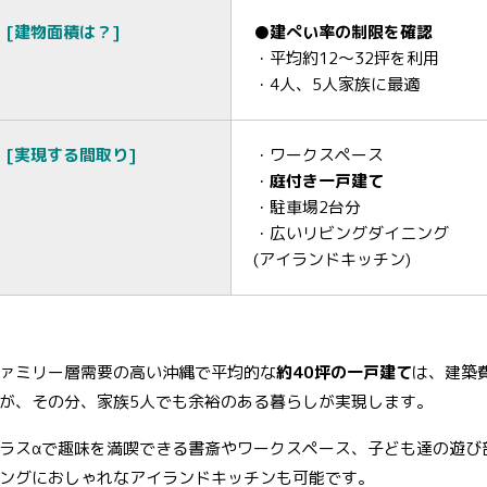
[建物面積は？]
●建ぺい率の制限を確認
・平均約12～32坪を利用
・4人、5人家族に最適
[実現する間取り]
・ワークスペース
・
庭付き一戸建て
・駐車場2台分
・広いリビングダイニング
(アイランドキッチン)
ァミリー層需要の高い沖縄で平均的な
約40坪の一戸建て
は、建築費
が、その分、家族5人でも余裕のある暮らしが実現します。
ラスαで趣味を満喫できる書斎やワークスペース、子ども達の遊び
ングにおしゃれなアイランドキッチンも可能です。