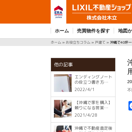
ホーム
売買物件を探す
地図
ホーム
»
お役立ちコラム
»
戸建て
»
沖縄で40坪
他の記事
エンディングノート
の役立つ書き方☆必
20
要な7つの項目と注
2022/4/1
不
意点
【沖縄で家を購入】
頼りになる営業担当
者の見極め方
2021/4/28
沖縄で不動産査定後