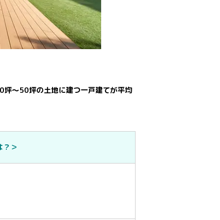
40坪～50坪の土地に建つ一戸建てが平均
は？＞