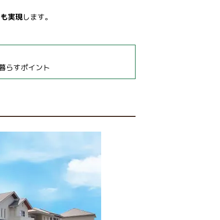
ても実現
します。
暮らすポイント