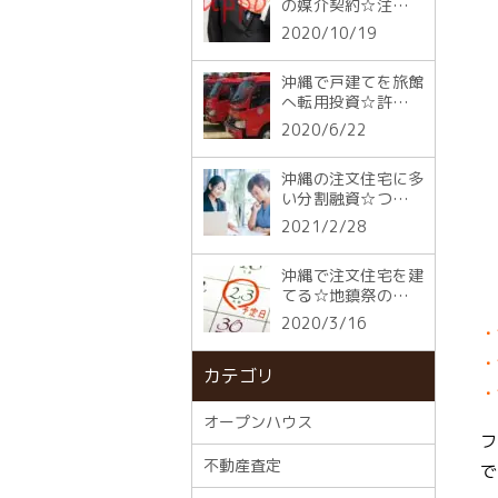
の媒介契約☆注意ポ
イントと３つの種類
2020/10/19
沖縄で戸建てを旅館
へ転用投資☆許可に
不可避な消防法
2020/6/22
沖縄の注文住宅に多
い分割融資☆つなぎ
融資とは何が違う？
2021/2/28
沖縄で注文住宅を建
てる☆地鎮祭の「日
取り」の決め方
2020/3/16
・
・
カテゴリ
・
オープンハウス
フ
不動産査定
で