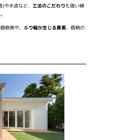
造)や木造など、
工法のこだわり
も強い傾
う。
の価格帯や、
ふり幅が生じる要素
、価格の