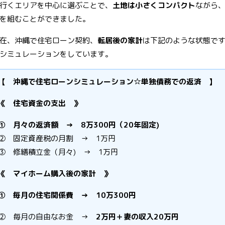
行くエリアを中心に選ぶことで、
土地は小さくコンパクト
ながら
を組むことができました。
在、沖縄で住宅ローン契約、
転居後の家計
は下記のような状態で
シミュレーションをしています。
【 沖縄で住宅ローンシミュレーション☆単独債務での返済 】
《 住宅資金の支出 》
① 月々の返済額 → 8万300円（20年固定)
② 固定資産税の月割 → 1万円
③ 修繕積立金（月々) → 1万円
《 マイホーム購入後の家計 》
① 毎月の住宅関係費 → 10万300円
② 毎月の自由なお金 →
2万円＋妻の収入20万円