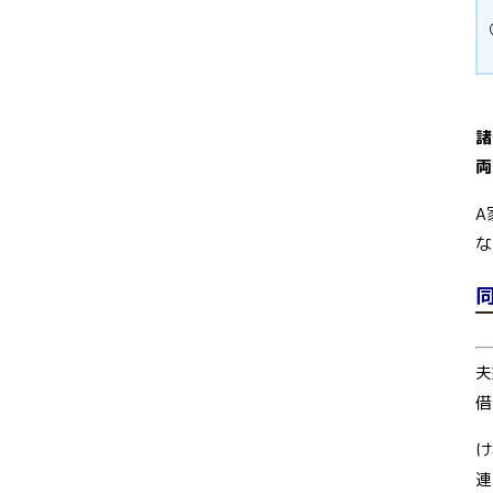
諸
両
A
な
夫
借
け
連