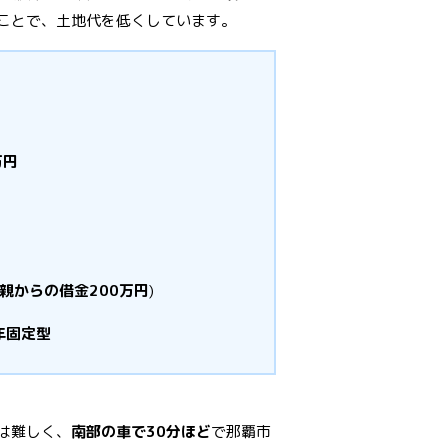
ことで、土地代を低くしています。
万円
親からの借金200万円
)
0年固定型
では難しく、
南部の車で30分ほど
で那覇市