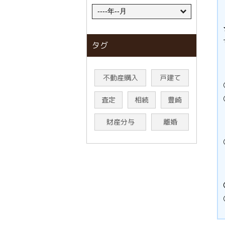
タグ
不動産購入
戸建て
査定
相続
豊崎
財産分与
離婚