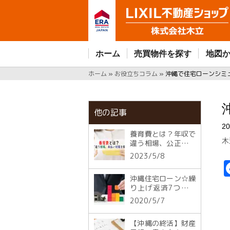
ホーム
売買物件を探す
地図
ホーム
»
お役立ちコラム
»
沖縄で住宅ローンシミ
他の記事
20
養育費とは？年収で
木
違う相場、公正証書
による未払い対策を
2023/5/8
詳しく解説！
沖縄住宅ローン☆繰
り上げ返済7つのポ
イント
2020/5/7
【沖縄の終活】財産