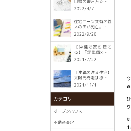
目録の書き方☆役立
つ項目や注意点まで
2022/4/7
住宅ローン共有名義
人の夫が死亡。債務
は残る3つのケース
2022/9/28
と対処法
【沖縄で家を建て
る】「坪単価×延床
面積」が総コストは
2021/7/22
嘘？
【沖縄の注文住宅】
太陽光発電は導入す
今
る？給湯システムの
2021/11/1
る
選び方
カテゴリ
ひ
り
オープンハウス
た
不動産査定
出