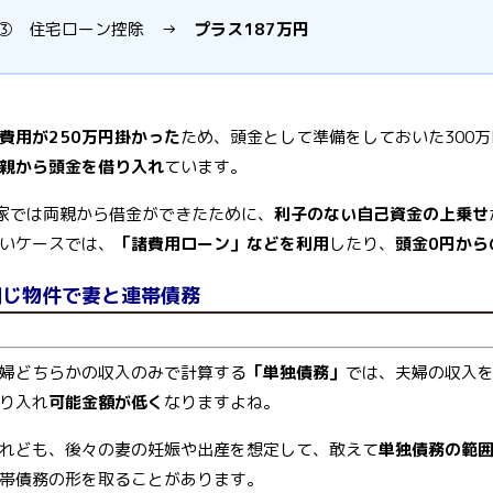
③ 住宅ローン控除 →
プラス187万円
費用が250万円掛かった
ため、頭金として準備をしておいた300
親から頭金を借り入れ
ています。
家では両親から借金ができたために、
利子のない自己資金の上乗せ
いケースでは、
「諸費用ローン」などを利用
したり、
頭金0円から
同じ物件で妻と連帯債務
婦どちらかの収入のみで計算する
「単独債務」
では、夫婦の収入
り入れ
可能金額が低く
なりますよね。
れども、後々の妻の妊娠や出産を想定して、敢えて
単独債務の範
帯債務の形を取ることがあります。