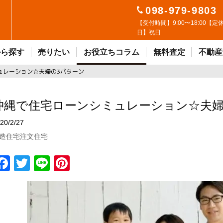
098-979-9803
【受付時間】9:00〜18:00【定
日】祝日
から探す
売りたい
お役立ちコラム
無料査定
不動産
ュレーション☆夫婦の3パターン
沖縄で住宅ローンシミュレーション☆夫婦
20/2/27
造住宅
注文住宅
F
T
Li
Pi
a
w
n
n
ce
it
e
t
b
t
er