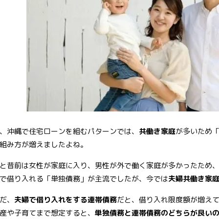
o
er
e
o
st
k
、沖縄で住宅ローンを組むパターンでは、
共働き家庭
が多いため
組み方が増えましたよね。
と昔前は女性が家庭に入り、男性が外で働く家庭が多かったため
で借り入れる「単独債務」が主流でしたが、今では
夫婦共働き家
だ、
夫婦で借り入れをする連帯債務
だと、借り入れ限度額が増え
産や子育てまで想定すると、
単独債務と連帯債務のどちらが良い