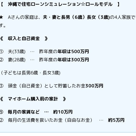
【 沖縄で住宅ローンシミュレーション☆ロールモデル 】
★ Aさんの家庭は、
夫・妻と長男（6歳）長女（3歳)
の4人家族
す。
《 収入と自己資金 》
① 夫(33歳) … 昨年度の
年収は500万円
② 妻(28歳) … 昨年度の
年収は300万円
（子どもは長男6歳・長女3歳)
③ 頭金（自己資金）として貯蓄したお金
300万円
《 マイホーム購入前の家計 》
① 毎月の家賃など … 約10万円
② 毎月の生活費を抜いたお金（自由なお金） …
約5万円