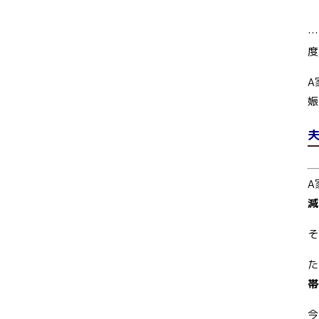
…
度
A
娠
A
減
そ
た
帯
今