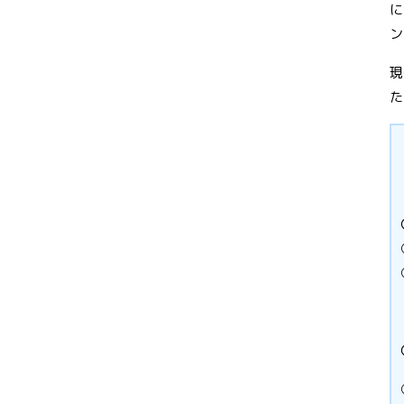
に
ン
現
た