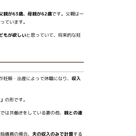
父親が63歳、母親が62歳
です。父親は一
持っています。
どもが欲しい
と思っていて、将来的な妊
が妊娠・出産によって休職になり、
収入
務」
の形です。
年では共働きをしている妻の他、
親との連
単独債務の場合、
夫の収入のみで計算
する