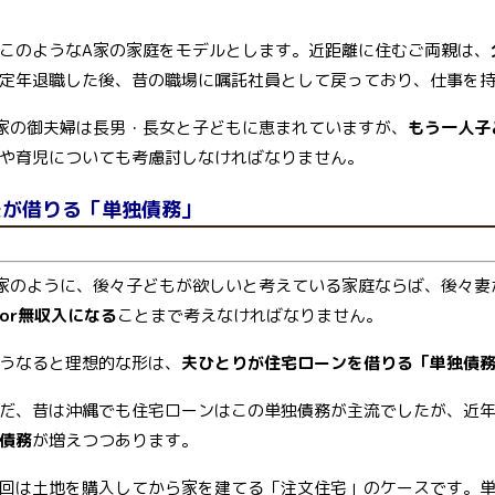
このようなA家の家庭をモデルとします。近距離に住むご両親は、
定年退職した後、昔の職場に嘱託社員として戻っており、仕事を
家の御夫婦は長男・長女と子どもに恵まれていますが、
もう一人子
や育児についても考慮討しなければなりません。
夫が借りる「単独債務」
家のように、後々子どもが欲しいと考えている家庭ならば、後々妻
or無収入になる
ことまで考えなければなりません。
うなると理想的な形は、
夫ひとりが住宅ローンを借りる「単独債
だ、昔は沖縄でも住宅ローンはこの単独債務が主流でしたが、近
債務
が増えつつあります。
回は土地を購入してから家を建てる「注文住宅」のケースです。