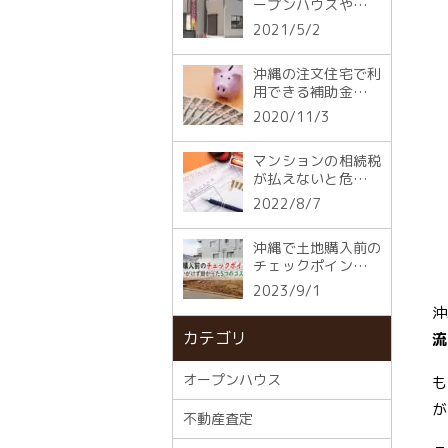
ープンハウスや現地
見学でのチェックポ
2021/5/2
イント
沖縄の注文住宅で利
用できる補助金☆す
まい給付金とは
2020/11/3
マンションの相続税
が払えないと危険！
納税ができない時の
2022/8/7
対処法も解説
沖縄で土地購入前の
チェックポイントと
は？思いがけず掛か
2023/9/1
った5つのコスト
沖
カテゴリ
流
オープンハウス
も
が
不動産査定