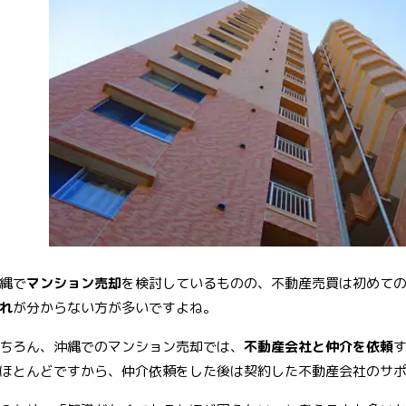
b
t
er
o
er
e
o
st
k
縄で
マンション売却
を検討しているものの、不動産売買は初めて
れ
が分からない方が多いですよね。
ちろん、沖縄でのマンション売却では、
不動産会社と仲介を依頼
ほとんどですから、仲介依頼をした後は契約した不動産会社のサ