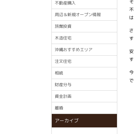
そ
不動産購入
不
周辺＆新規オープン情報
は
旅館投資
さ
木造住宅
す
沖縄おすすめエリア
安
す
注文住宅
今
相続
で
財産分与
資金計画
離婚
アーカイブ