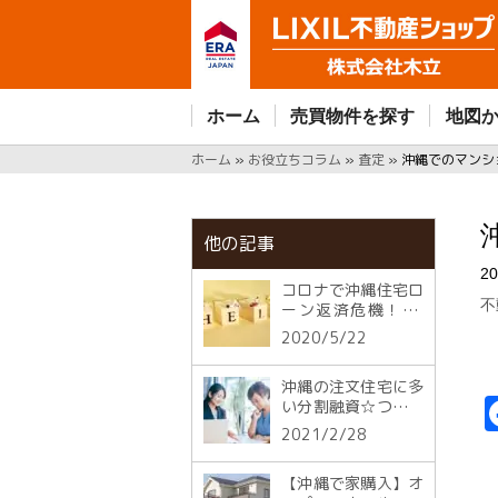
ホーム
売買物件を探す
地図
ホーム
»
お役立ちコラム
»
査定
»
沖縄でのマンシ
他の記事
20
コロナで沖縄住宅ロ
不
ーン返済危機！NG
対策と今やる対策
2020/5/22
沖縄の注文住宅に多
い分割融資☆つなぎ
融資とは何が違う？
2021/2/28
【沖縄で家購入】オ