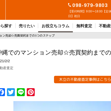
098-979-9803
【受付時間】9:00〜18:00【定
日】祝日
から探す
売りたい
お役立ちコラム
無料査定
不動産
ョン売却☆売買契約までの3つのステップ
沖縄でのマンション売却☆売買契約までの
21/2/2
動産査定
木立の不動産査定事例はこちら
F
T
Li
Pi
a
w
n
n
ce
it
e
t