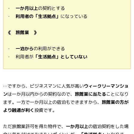
・
一か月以上
の契約とする
・
利用者の「生活拠点」
になっている
《 旅館業 》
・
一泊から
の利用ができる
・ 利用者が
「生活拠点」としていない
…ですから、ビジネスマンに人気が高い
ウィークリーマンショ
ン
は一か月以内からの契約なので、
旅館業に当たる
ことになり
ます。一方で一か月以上の宿泊もできますから、
旅館業の方が
より融通が利く
投資です。
ただ旅館業許可を得た物件で、
一か月以上
の宿泊契約をした場