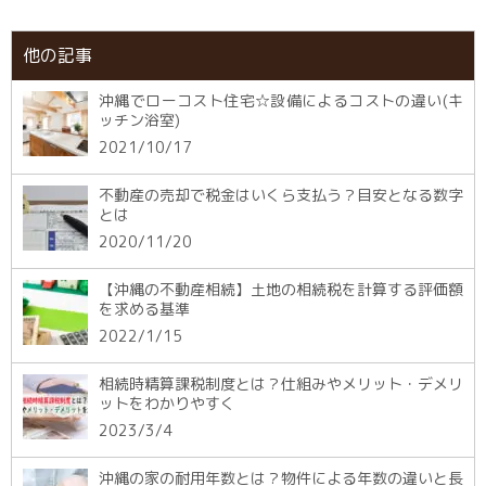
他の記事
沖縄でローコスト住宅☆設備によるコストの違い(キ
ッチン浴室)
2021/10/17
不動産の売却で税金はいくら支払う？目安となる数字
とは
2020/11/20
【沖縄の不動産相続】土地の相続税を計算する評価額
を求める基準
2022/1/15
相続時精算課税制度とは？仕組みやメリット・デメリ
ットをわかりやすく
2023/3/4
沖縄の家の耐用年数とは？物件による年数の違いと長