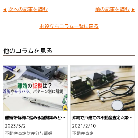
o
st
次への記事を読む
前の記事を読む
k
お役立ちコラム一覧に戻る
他のコラムを見る
離婚を有利に進める証拠集めと
沖縄で戸建ての不動産査定☆業者
は。浮気やモラハラ、パターン別
が見ているポイントとは
2023/5/2
2021/2/10
に解説！
不動産査定
財産分与
離婚
不動産査定