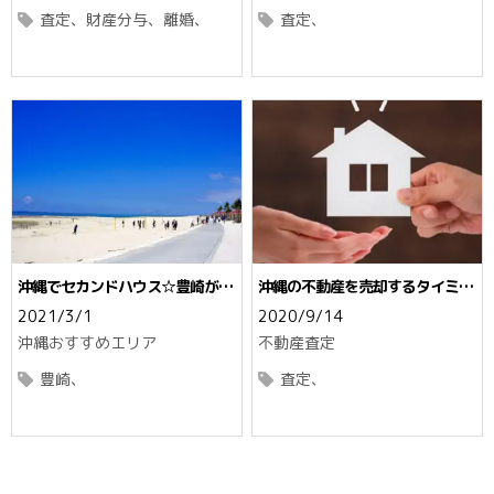
査定
財産分与
離婚
査定
沖縄でセカンドハウス☆豊崎が選
沖縄の不動産を売却するタイミン
ばれる5つの理由
グ☆売り逃しを防ぐポイント
2021/3/1
2020/9/14
沖縄おすすめエリア
不動産査定
豊崎
査定