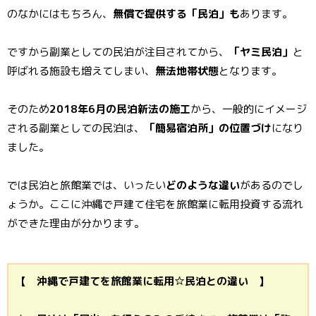
のなかにはもちろん、
無償で提供する「民泊」も
あります。
ですから副業としての民泊が注目されてから、
「ヤミ民泊」
と
呼ばれる施設も増えてしまい、
無法地帯状態
となります。
そのため
2018年6月の民泊新法の施工
から、一般的にイメージ
される副業としての民泊は、
「簡易宿泊所」の位置づけ
になり
ました。
では民泊と旅館業では、いったい
どのような違い
があるのでし
ょうか。ここに沖縄で戸建て住宅を旅館業に転用投資する流れ
ができた理由が分かります。
【 沖縄で戸建てを旅館業に転用☆民泊との違い 】