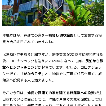
o
st
k
沖縄では今、戸建ての家を
一棟貸し切り旅館
として営業する投
資方法が注目されていますよね。
民泊特区でもある沖縄ですが、旅館業法が2018年に緩和された
後、コロナショックを迎えた2020年になっても尚、
民泊から旅
館へとシフトチェンジ
が起きています。むしろ、コロナショッ
クを経て、
「だからこそ」
と、沖縄では戸建て住宅を建て、旅
館業へ投資する人も増えました。
そこで今日は、沖縄で
戸建ての家を建てる旅館業への投資
が注
目されている理由とともに、沖縄で戸建ての家を旅館として投
資するために、
最初にチェック
しておくべき「ポイント」をお