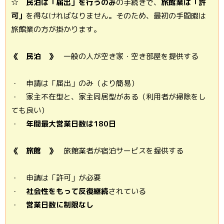
☆
民泊は「届出」を行うのみ
の手続きで、
旅館業は「許
可」
を得なければなりません。そのため、最初の手間暇は
旅館業の方が掛かります。
《 民泊 》
一般の人が空き家・空き部屋を提供する
・ 申請は「届出」のみ（より簡易）
・ 家主不在型と、家主同居型がある（利用者が掃除をし
ても良い）
・
年間最大営業日数は180日
《 旅館 》
旅館業者が宿泊サービスを提供する
・ 申請は「許可」が必要
・
社会性をもって反復継続
されている
・
営業日数に制限なし