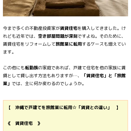
今まで多くの不動産投資家が
賃貸住宅
を購入してきました。け
れども近年では、
空き部屋問題が深刻
ですよね。そのために、
賃貸住宅をリフォームして
旅館業に転用
するケースも増えてい
ます。
この他にも
転勤族
の家庭であれば、戸建て住宅を他の家族に賃
貸として貸し出す方法もありますが…、
「賃貸住宅」と「旅館
業」
では、主に何か変わるのでしょうか。
【 沖縄で戸建てを旅館業に転用☆「賃貸との違い」 】
《 賃貸住宅 》