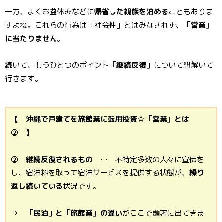
一方、よくお盆休みなどに
帰省した親族を泊める
こともありま
すよね。これらの行為は「社会性」とはみなされず、
「営業」
に当たりません
。
続いて、もうひとつのポイント
「継続反復」
について紐解いて
行きます。
【 沖縄で戸建てを旅館業に転用投資☆「営業」とは
② 】
② 継続反復されるもの
… 不特定多数の人々に宣伝を
し、宿泊料を取って宿泊サービスを提供する状態が、
繰り
返し続いている
状況です。
→
「民泊」と「旅館業」の違い
がここで顕著に出てきま