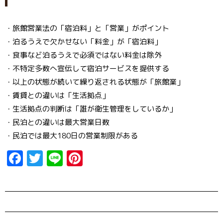
・旅館営業法の「宿泊料」と「営業」がポイント
・泊るうえで欠かせない「料金」が「宿泊料」
・食事など泊るうえで必須ではない料金は除外
・不特定多数へ宣伝して宿泊サービスを提供する
・以上の状態が続いて繰り返される状態が「旅館業」
・賃貸との違いは「生活拠点」
・生活拠点の判断は「誰が衛生管理をしているか」
・民泊との違いは最大営業日数
・民泊では最大180日の営業制限がある
F
T
Li
Pi
a
w
n
n
ce
it
e
t
b
t
er
o
er
e