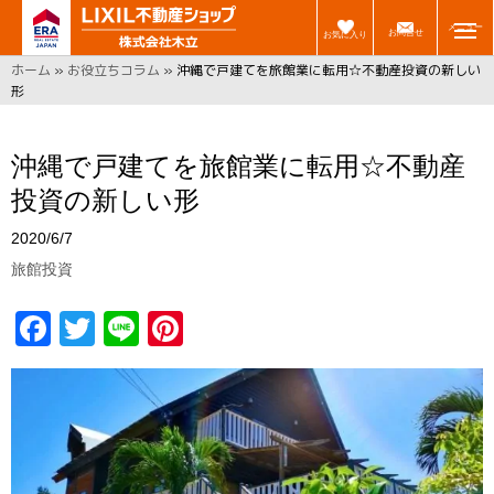
メニュー
お問合せ
お気に入り
ホーム
»
お役立ちコラム
»
沖縄で戸建てを旅館業に転用☆不動産投資の新しい
形
沖縄で戸建てを旅館業に転用☆不動産
投資の新しい形
2020/6/7
旅館投資
F
T
Li
Pi
a
w
n
n
ce
it
e
t
b
t
er
o
er
e