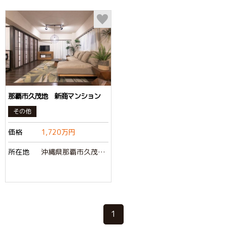
那覇市久茂地 新商マンション
その他
価格
1,720万円
所在地
沖縄県那覇市久茂地2丁目
1