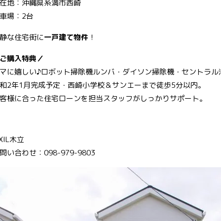
在地：沖縄県糸満市西崎
o
st
車場：2台
k
静な住宅街に
一戸建て物件
！
ご購入特典／
マに嬉しい♪ロボット掃除機ルンバ・ダイソン掃除機・セントラル
和2年1月完成予定・西崎小学校＆サンエーまで徒歩5分以内。
客様に合った住宅ローンを担当スタッフがしっかりサポート。
IXIL木立
問い合わせ：098-979-9803