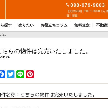
098-979-9803
【受付時間】9:00〜18:00【定
日】祝日
から探す
売りたい
お役立ちコラム
無料査定
不動産
した。
こちらの物件は完売いたしました。
20/3/4
F
T
Li
Pi
a
w
n
n
ce
it
e
t
物件名称：こちらの物件は完売いたしました。
b
t
er
o
er
e