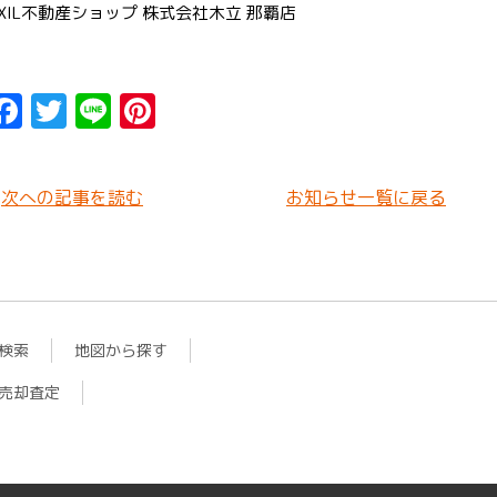
IXIL不動産ショップ 株式会社木立 那覇店
F
T
Li
Pi
a
w
n
n
ce
it
e
t
次への記事を読む
お知らせ一覧に戻る
b
t
er
o
er
e
o
st
k
検索
地図から探す
売却査定