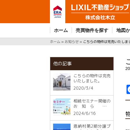
ホーム
売買物件を探す
地図
ホーム
»
お知らせ
»
こちらの物件は完売いたしま
他の記事
20
こちらの物件は完売
いたしました。
2020/3/4
相続セミナー開催の
お知らせ【
6/22(土) 】
2024/6/16
恩納村第2期分譲プ