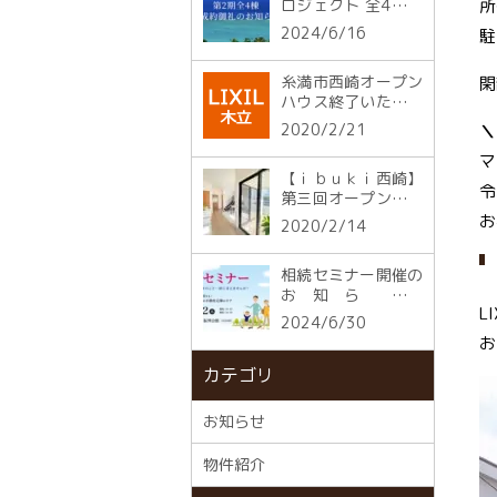
ロジェクト 全4棟ご
所
成約御礼
2024/6/16
駐
糸満市西崎オープン
閑
ハウス終了いたしま
した！
2020/2/21
＼
マ
【ｉｂｕｋｉ西崎】
令
第三回オープンハウ
ス開催！：このイベ
お
2020/2/14
ントは終了しまし
た。
相続セミナー開催の
お知らせ【
L
8/22(木) 】
2024/6/30
お
カテゴリ
お知らせ
物件紹介