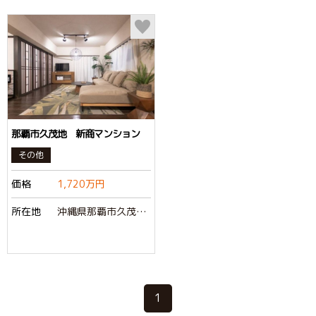
那覇市久茂地 新商マンション
その他
価格
1,720万円
所在地
沖縄県那覇市久茂地2丁目
1