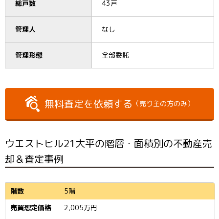
総戸数
43戸
管理人
なし
管理形態
全部委託
無料査定を依頼する
（売り主の方のみ）
ウエストヒル21大平の階層・面積別の不動産売
却＆査定事例
5階
2,005
万円