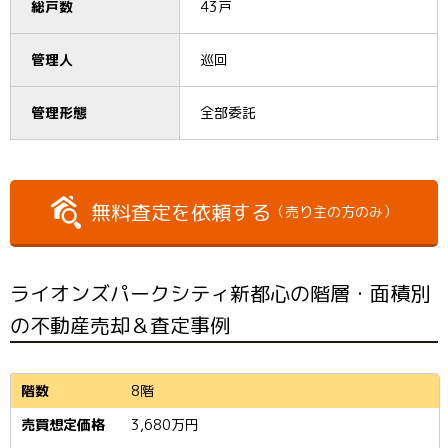
総戸数
43戸
管理人
巡回
管理形態
全部委託
無料査定を依頼する
（売り主の方のみ）
ライオンズパークシティ新都心の階層・面積別
の不動産売却＆査定事例
8階
3,680
万円