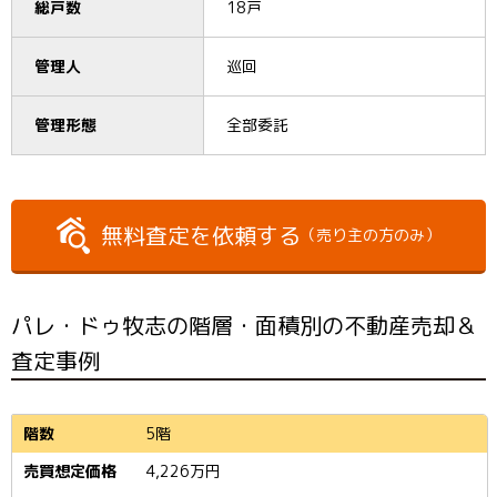
総戸数
18戸
管理人
巡回
管理形態
全部委託
無料査定を依頼する
（売り主の方のみ）
パレ・ドゥ牧志の階層・面積別の不動産売却＆
査定事例
5階
4,226
万円