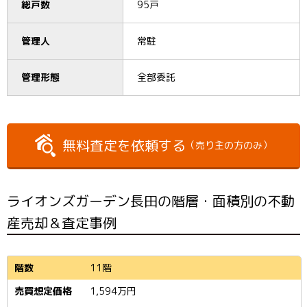
総戸数
95戸
管理人
常駐
管理形態
全部委託
無料査定を依頼する
（売り主の方のみ）
ライオンズガーデン長田の階層・面積別の不動
産売却＆査定事例
11階
1,594
万円