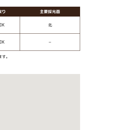
取り
主要採光面
DK
北
DK
−
ます。