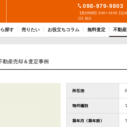
098-979-9803
【受付時間】9:00〜18:00【定
日】祝日
から探す
売りたい
お役立ちコラム
無料査定
不動産
不動産売却＆査定事例
所在地
物件種別
築年月（築年数）