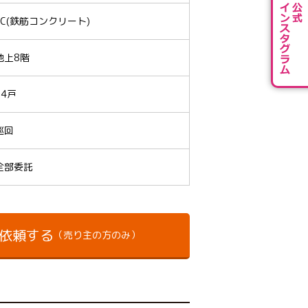
RC(鉄筋コンクリート)
地上8階
14戸
巡回
全部委託
依頼する
（売り主の方のみ）