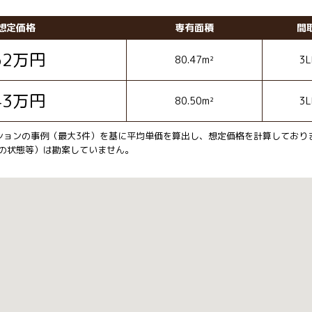
想定価格
専有面積
間
62
万円
80.47m²
3L
43
万円
80.50m²
3L
ションの事例（最大3件）を基に平均単価を算出し、想定価格を計算しており
の状態等）は勘案していません。