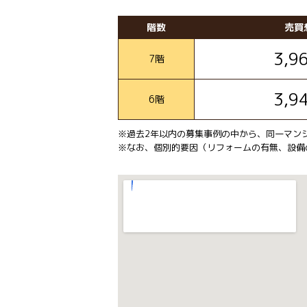
階数
売買
3,9
7階
3,9
6階
※過去2年以内の募集事例の中から、同一マン
※なお、個別的要因（リフォームの有無、設備