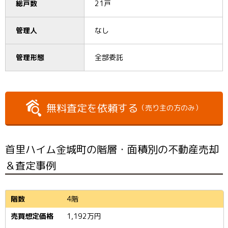
総戸数
21戸
管理人
なし
管理形態
全部委託
無料査定を依頼する
（売り主の方のみ）
首里ハイム金城町の階層・面積別の不動産売却
＆査定事例
4階
1,192
万円