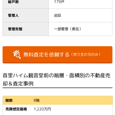
総戸数
179戸
管理人
巡回
管理形態
一部管理（委託）
無料査定を依頼する
（売り主の方のみ）
首里ハイム観音堂前の階層・面積別の不動産売
却＆査定事例
8階
1,220
万円