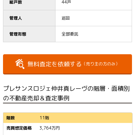
総戸数
44戸
管理人
巡回
管理形態
全部委託
無料査定を依頼する
（売り主の方のみ）
プレサンスロジェ仲井真レーヴの階層・面積別
の不動産売却＆査定事例
11階
3,764
万円