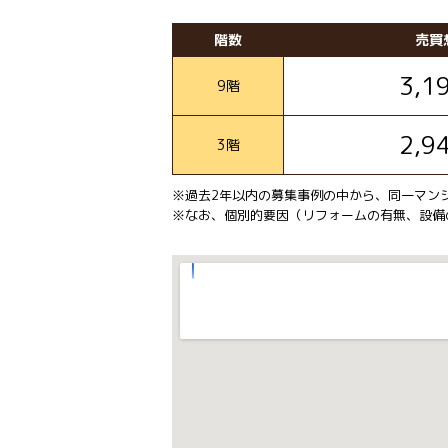
階数
売買
3,1
9階
2,9
3階
※過去2年以内の募集事例の中から、同一マン
※なお、個別的要因（リフォームの有無、設備