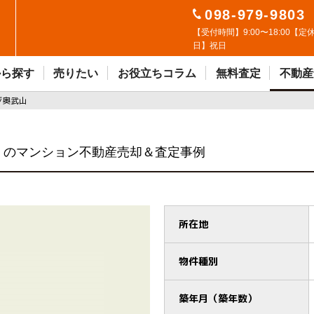
098-979-9803
【受付時間】9:00〜18:00【定
日】祝日
から探す
売りたい
お役立ちコラム
無料査定
不動産
ジ奥武山
のマンション不動産売却＆査定事例
所在地
物件種別
築年月（築年数）