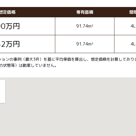
想定価格
専有面積
間
90
万円
91.74m²
4L
42
万円
91.74m²
4L
ションの事例（最大3件）を基に平均単価を算出し、想定価格を計算しており
の状態等）は勘案していません。