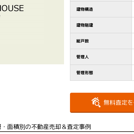
建物構造
建物階建
総戸数
管理人
管理形態
無料査定を
層・面積別の不動産売却＆査定事例