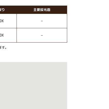
取り
主要採光面
DK
−
DK
−
ます。